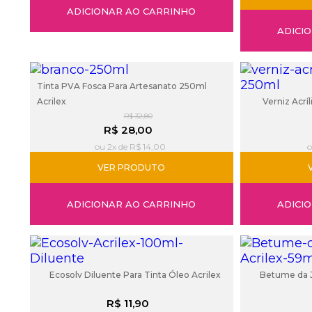
ADICIONAR AO CARRINHO
ADICI
Tinta PVA Fosca Para Artesanato 250ml
Acrilex
Verniz Acrí
R$ 32,80
R$ 28,00
ou 2x de R$ 14,00
o
VER PRODUTO
ADICIONAR AO CARRINHO
ADICI
Ecosolv Diluente Para Tinta Óleo Acrilex
Betume da J
R$ 11,90