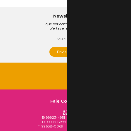
Newsletter
Fique por dentro das nossas
ofertas e novidades
Enviar
Fale Conosco
19 99923-4951
Loja Virtual
19 99999-8877
Loja Física
11 99688-0069
Mercado Livre