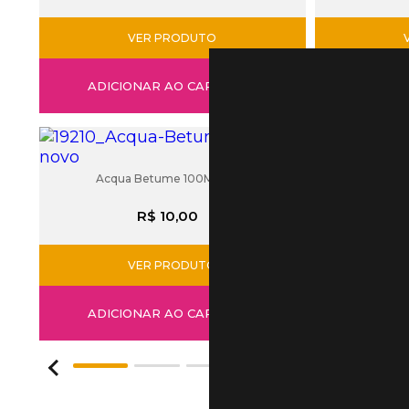
VER PRODUTO
ADICIONAR AO CARRINHO
ADICI
Acqua Betume 100Ml Acrilex
R$ 10,00
VER PRODUTO
ADICIONAR AO CARRINHO
1
2
3
4
5