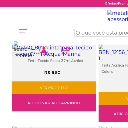
/
Ofertas
Prom
Página inicial
ACRILEX
0
Tinta Tecido Fosca 37ml Acrilex
Tinta Acrílica 
Colors
R$ 6,50
VER PRODUTO
ADICIONAR AO CARRINHO
ADICI