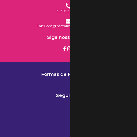
19 3893-2777
FaleCom@metallicaacessorios.com
Siga nossas redes
Formas de Pagamento
Segurança