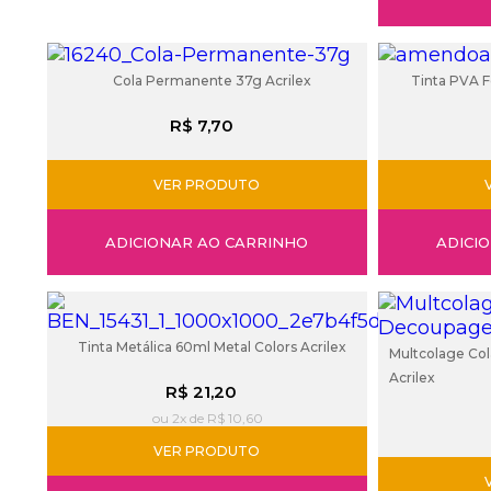
Cola Permanente 37g Acrilex
Tinta PVA F
R$ 7,70
VER PRODUTO
ADICIONAR AO CARRINHO
ADICI
Tinta Metálica 60ml Metal Colors Acrilex
Multcolage Co
Acrilex
R$ 21,20
ou 2x de R$ 10,60
VER PRODUTO