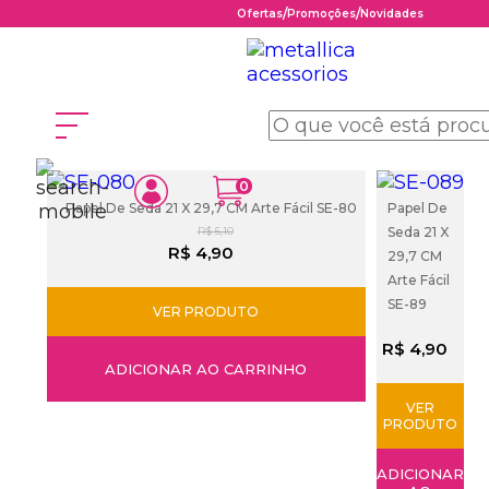
/
/
Ofertas
Promoções
Novidades
Página inicial
Decoupage
0
Papel De Seda 21 X 29,7 CM Arte Fácil SE-80
Papel De
R$ 5,10
Seda 21 X
R$ 4,90
29,7 CM
Arte Fácil
SE-89
VER PRODUTO
R$ 4,90
ADICIONAR AO CARRINHO
VER
PRODUTO
ADICIONAR