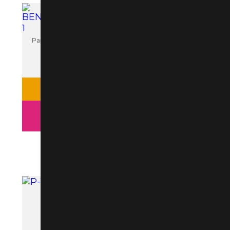
CARRINHO
--
40%
Papel de
Seda 30 x
Papel Decoupage 48 X 34 LD - 232 Litocart
40 cm
R$ 4,70
Mundo
R$ 2,82
Infantil M
121
VER PRODUTO
R$ 5,90
ADICIONAR AO CARRINHO
VER
PRODUTO
ADICIONAR
AO
CARRINHO
Papel de Seda 30 x 40 cm P 128
Papel De
Seda 21 X
R$ 5,90
29,7 CM
Arte Fácil