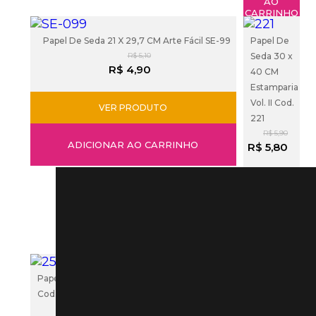
AO
CARRINHO
Papel De Seda 21 X 29,7 CM Arte Fácil SE-99
Papel De
R$ 5,10
Seda 30 x
R$ 4,90
40 CM
Estamparia
Vol. II Cod.
VER PRODUTO
221
R$ 5,90
ADICIONAR AO CARRINHO
R$ 5,80
VER
PRODUTO
ADICIONAR
AO
CARRINHO
Papel De Seda 30 x 40 CM Estamparia Vol. II
Papel De
Cod. 254
Seda 30 X
R$ 5,90
40 CM L 51