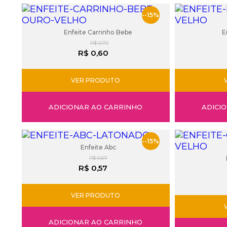
--15%
Enfeite Carrinho Bebe
E
R$ 0,70
R$ 0,60
VER PRODUTO
ADICIONAR AO CARRINHO
ADICI
--15%
Enfeite Abc
R$ 0,67
R$ 0,57
VER PRODUTO
ADICIONAR AO CARRINHO