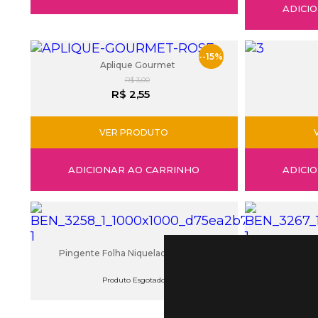
ADICI
--15%
Aplique Gourmet
R$ 3,00
R$ 2,55
VER PRODUTO
ADICIONAR AO CARRINHO
ADICI
Pingente Folha Niquelado (Unidade)
Pingente F
Produto Esgotado