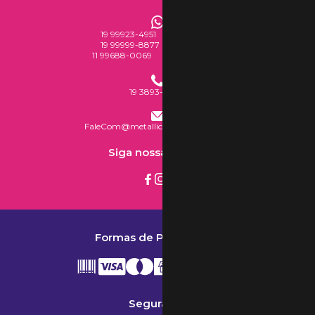
19 99923-4951
Loja Virtual
19 99999-8877
Loja Física
11 99688-0069
Mercado Livre
19 3893-2777
FaleCom@metallicaacessorios.com
Siga nossas redes
Formas de Pagamento
Segurança