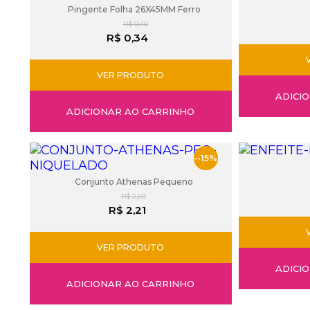
Pingente Folha 26X45MM Ferro
R$ 0,40
R$ 0,34
VER PRODUTO
ADICI
ADICIONAR AO CARRINHO
--15%
Conjunto Athenas Pequeno
R$ 2,60
R$ 2,21
VER PRODUTO
ADICI
ADICIONAR AO CARRINHO