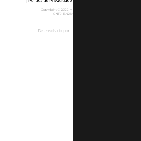
|
Política de Privacidade
|
Políticas da Empresa
Copyright © 2022 Metallica Acessórios
– CNPJ 15.428.935/0001-40
Desenvolvido por