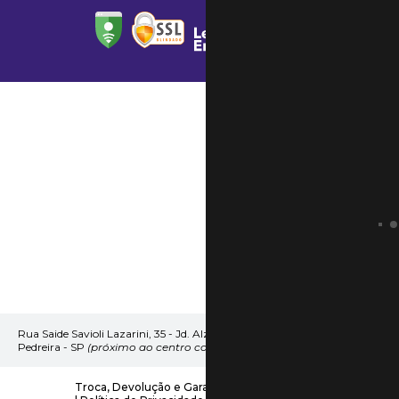
Rua Saide Savioli Lazarini, 35 - Jd. Alzira
Pedreira - SP
(próximo ao centro comercial)
Troca, Devolução e Garantia
|
Frete e Entrega