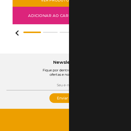
VER PRODUTO
ADICIONAR AO CARRINHO
1
2
3
4
5
Newsletter
Fique por dentro das nossas
ofertas e novidades
Enviar