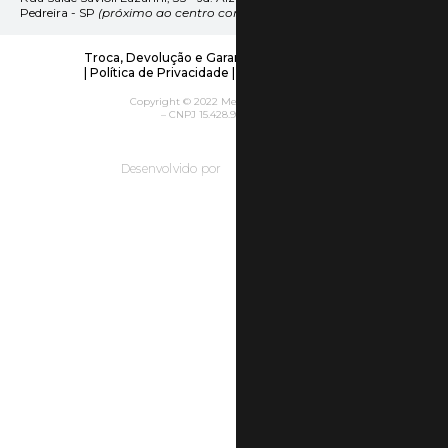
Pedreira - SP
(próximo ao centro comercial)
Troca, Devolução e Garantia
|
Frete e Entrega
|
Política de Privacidade
|
Políticas da Empresa
Copyright © 2022 Metallica Acessórios
– CNPJ 15.428.935/0001-40
Desenvolvido por