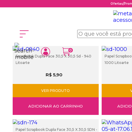
/
Ofertas
Pro
Página inicial
Scrapbook
Litoarte.
0
Scrapbook Dupla Face 30,5 X 30,5 Sd - 940
Papel Scrapbook
Litoarte
1000 Litoarte
R$ 5,90
VER PRODUTO
ADICIONAR AO CARRINHO
ADICI
Papel Scrapbook Dupla Face 30,5 X 30,5 SDN -