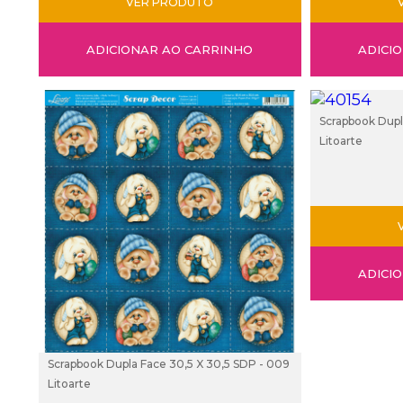
VER PRODUTO
ADICIONAR AO CARRINHO
ADICI
Scrapbook Dupl
Litoarte
ADICI
Scrapbook Dupla Face 30,5 X 30,5 SDP - 009
Litoarte