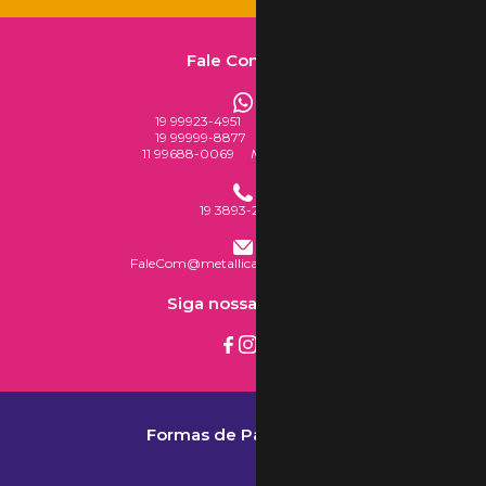
Fale Conosco
19 99923-4951
Loja Virtual
19 99999-8877
Loja Física
11 99688-0069
Mercado Livre
19 3893-2777
FaleCom@metallicaacessorios.com
Siga nossas redes
Formas de Pagamento