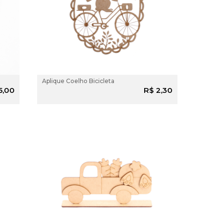
Aplique Coelho Bicicleta
 AO
ADICIONAR AO
5,00
R$ 2,30
O
CARRINHO