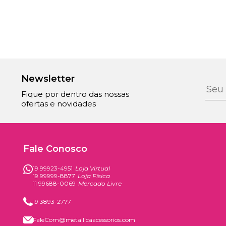
Newsletter
Fique por dentro das nossas
ofertas e novidades
Fale Conosco
19 99923-4951
Loja Virtual
19 99999-8877
Loja Física
11 99688-0069
Mercado Livre
19 3893-2777
FaleCom@metallicaacessorios.com