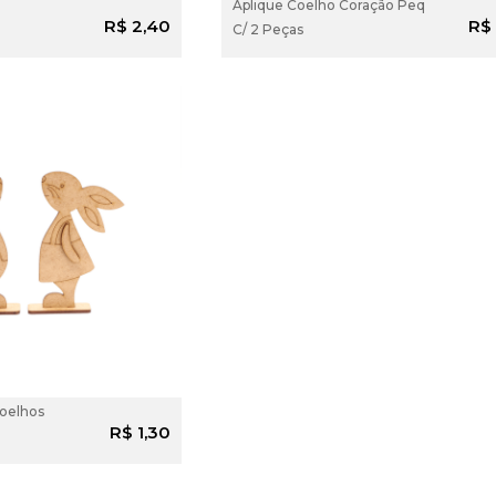
Aplique Coelho Coração Peq
ADICIONAR AO
ADICIONAR
R$ 2,40
R$ 
C/ 2 Peças
CARRINHO
CARRINH
Coelhos
ADICIONAR AO
R$ 1,30
CARRINHO