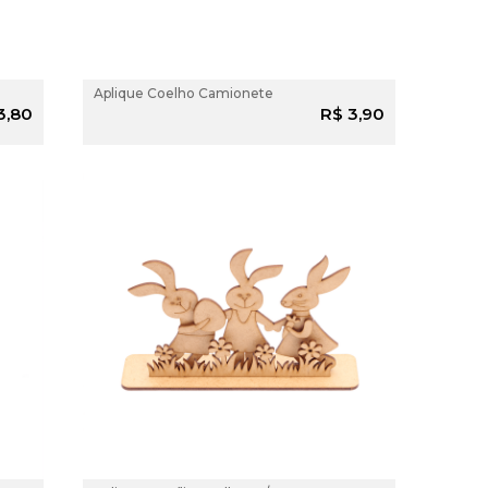
Aplique Coelho Camionete
 AO
ADICIONAR AO
3,80
R$ 3,90
O
CARRINHO