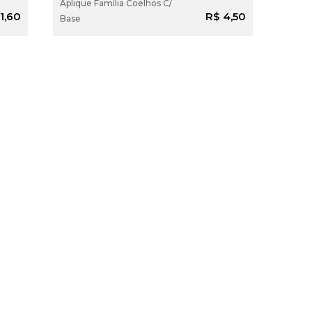
Aplique Família Coelhos C/
 AO
ADICIONAR AO
1,60
R$ 4,50
Base
O
CARRINHO